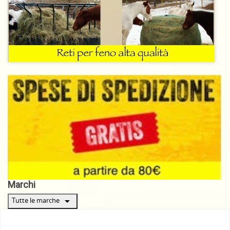
Marchi
arrow_drop_down
Tutte le marche