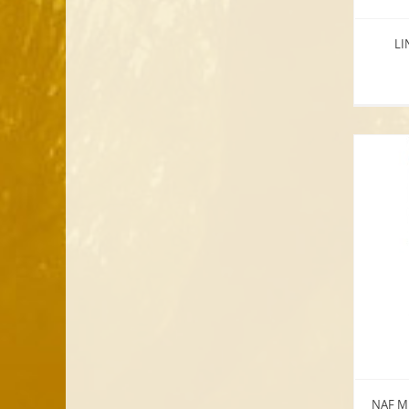
LI
NAF M