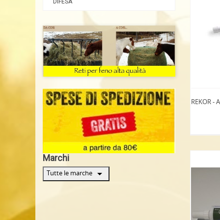
DIFESA
REKOR - Al
Marchi
arrow_drop_down
Tutte le marche