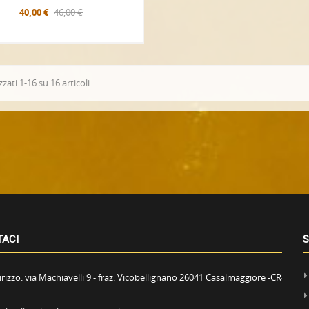
40,00 €
46,00 €
zzati 1-16 su 16 articoli
TACI
S
irizzo:
via Machiavelli 9 - fraz. Vicobellignano 26041 Casalmaggiore -CR-