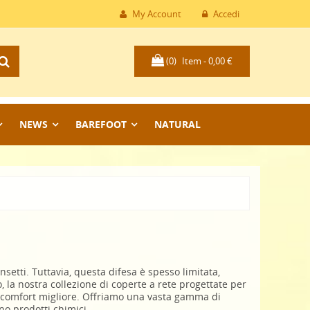
My Account
Accedi
(0)
Item -
0,00 €
NEWS
BAREFOOT
NATURAL
nsetti. Tuttavia, questa difesa è spesso limitata,
, la nostra collezione di coperte a rete progettate per
 un comfort migliore. Offriamo una vasta gamma di
no prodotti chimici.