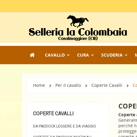
CAVALLO
CURA
SCUDERIA
Home
Per il cavallo
Coperte Cavalli
Co
COPE
COPERTE CAVALLI
Coperte 
Generalme
perché no
DA PADDOCK LEGGERE E DA VIAGGIO
protegger
coperte a