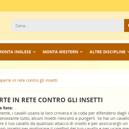
MONTA INGLESE
MONTA WESTERN
ALTRE DISCIPLINE
perte in rete contro gli insetti
RTE IN RETE CONTRO GLI INSETTI
a Rete:
nte, i cavalli usano la loro criniera e la coda per difendersi dagli i
nostante tutto, alcuni insetti riescono a pungerli. Se hai un cavallo
e il tuo cavallo da qualsiasi attacco di insetti e per assicurargli
nti-insetto per migliorare il comfort del tuo cavallo e per usare me