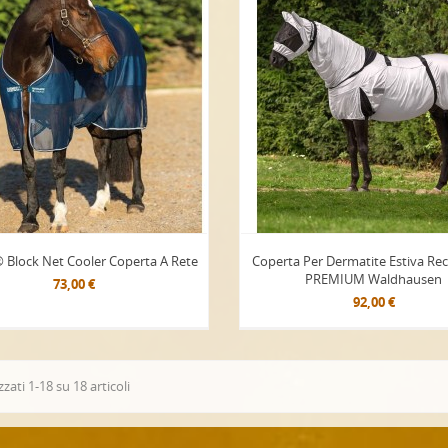
Block Net Cooler Coperta A Rete
Coperta Per Dermatite Estiva Rec
PREMIUM Waldhausen
73,00 €
92,00 €
zzati 1-18 su 18 articoli