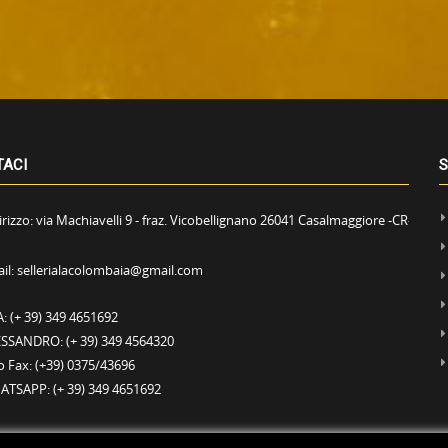
TACI
S
irizzo:
via Machiavelli 9 - fraz. Vicobellignano 26041 Casalmaggiore -CR-
il:
sellerialacolombaia@gmail.com
A:
(+ 39) 349 4651692
ESSANDRO:
(+ 39) 349 4564320
o Fax:
(+39) 0375/43696
ATSAPP:
(+ 39) 349 4651692