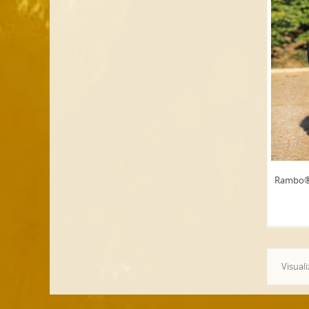
Rambo® 
Visuali