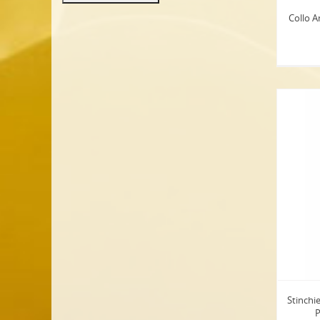
Collo A
Stinchi
P