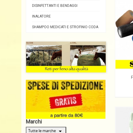
DISINFETTANTI E BENDAGGI
INALATORE
SHAMPOO MEDICATI E STROFINIO CODA
F
Marchi
arrow_drop_down
Tutte le marche