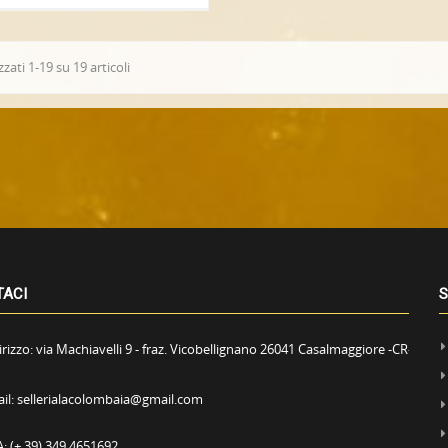
zzati 1-19 su 19 articoli
TACI
S
irizzo:
via Machiavelli 9 - fraz. Vicobellignano 26041 Casalmaggiore -CR-
il:
sellerialacolombaia@gmail.com
A:
(+ 39) 349 4651692