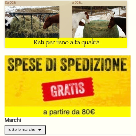
Marchi
arrow_drop_down
Tutte le marche