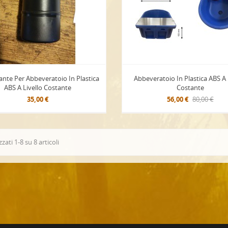
ante Per Abbeveratoio In Plastica
Abbeveratoio In Plastica ABS A 
ABS A Livello Costante
Costante
35,00 €
56,00 €
80,00 €
zzati 1-8 su 8 articoli