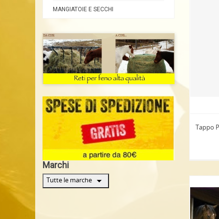
MANGIATOIE E SECCHI
Tappo P
Marchi
arrow_drop_down
Tutte le marche