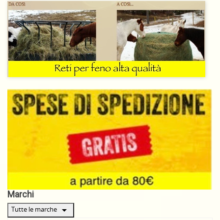
Marchi
arrow_drop_down
Tutte le marche