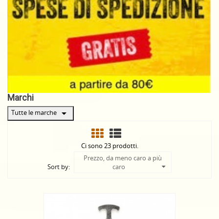
Marchi
arrow_drop_down
Tutte le marche
Ci sono 23 prodotti.
Prezzo, da meno caro a più
Sort by:
caro