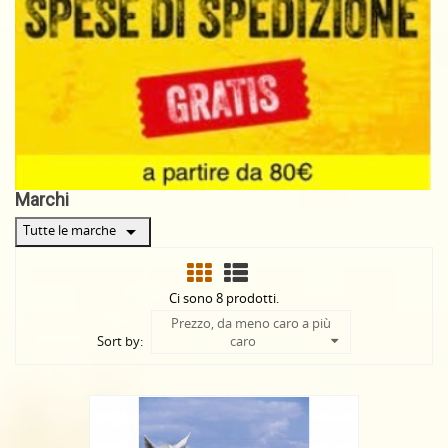
Marchi
arrow_drop_down
Tutte le marche
Ci sono 8 prodotti.
Prezzo, da meno caro a più
Sort by:
caro