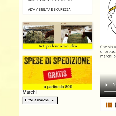
BUSTINI PROTETTIVI E AIRBAG
ALTA VISIBILITÀ E SICUREZZA
Che sia 
di protez
marchi pi
Marchi
arrow_drop_down
Tutte le marche