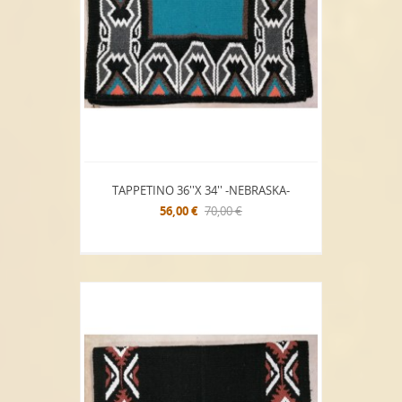
TAPPETINO 36''x 34'' -NEBRASKA-
56,00 €
70,00 €