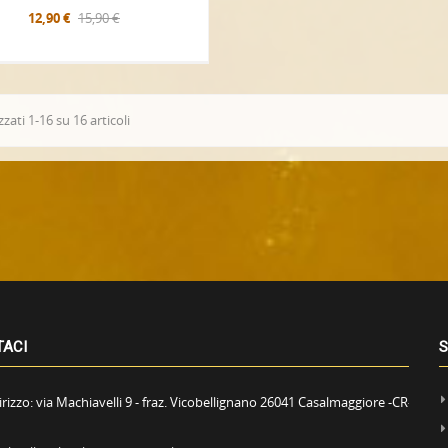
12,90 €
15,90 €
zzati 1-16 su 16 articoli
TACI
S
irizzo:
via Machiavelli 9 - fraz. Vicobellignano 26041 Casalmaggiore -CR-