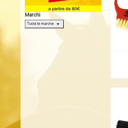
Marchi
arrow_drop_down
Tutte le marche