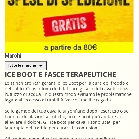
Marchi
arrow_drop_down
Tutte le marche
ICE BOOT E FASCE TERAPEUTICHE
Le stinchiere refrigeranti o Ice Boot per la cura del freddo e
del caldo. Consentono di defaticare gli arti del cavallo senza
l'utilizzo di acqua: in questo modo evitiamo le problematiche
legate all'eccesso di umidità (zoccoli molli e ragadi).
Se le gambe del tuo cavallo si gonfiano dopo l'esercizio o se
hanno articolazioni artritiche, un ice boot può aiutare ad
alleviare il dolore. Gli Ice boot per cavalli sono usati per
la terapia del freddo per curare le contusioni.
Gli Ice boot sono ideali quando per trattare gonfiore e