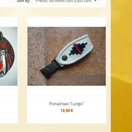
Sort by:
Prezzo, da meno caro a più caro
Portachiavi "Lungo"
13,00 €