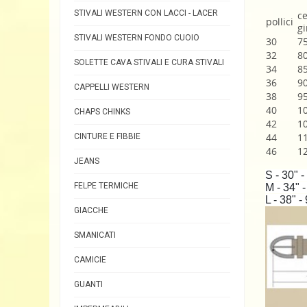
STIVALI WESTERN CON LACCI - LACER
ce
pollici
gi
STIVALI WESTERN FONDO CUOIO
30
7
32
8
SOLETTE CAVA STIVALI E CURA STIVALI
34
8
36
9
CAPPELLI WESTERN
38
9
40
1
CHAPS CHINKS
42
1
44
1
CINTURE E FIBBIE
46
1
JEANS
S - 30" 
FELPE TERMICHE
M - 34" 
L - 38" 
GIACCHE
SMANICATI
CAMICIE
GUANTI