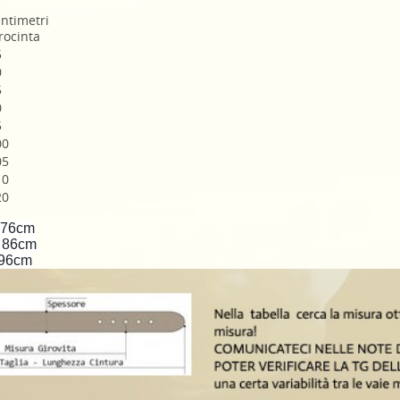
ntimetri
rocinta
5
0
5
0
5
00
05
10
20
- 76cm
- 86cm
- 96cm