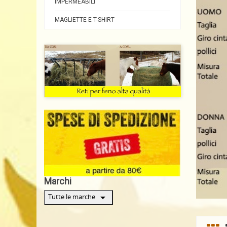
IMPERMEABILI
MAGLIETTE E T-SHIRT
Marchi
arrow_drop_down
Tutte le marche