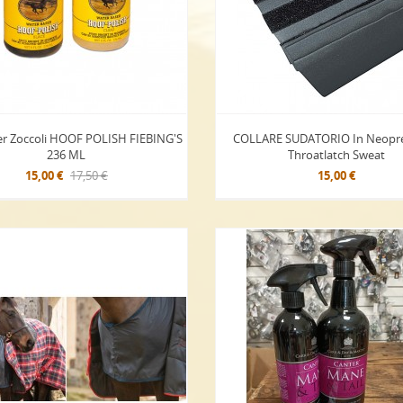
er Zoccoli HOOF POLISH FIEBING'S
COLLARE SUDATORIO In Neopre
236 ML
Throatlatch Sweat
15,00 €
17,50 €
15,00 €