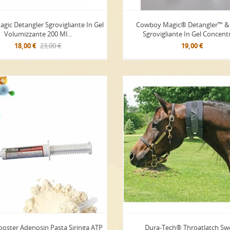
agic Detangler Sgrovigliante In Gel
Cowboy Magic® Detangler™ &
Volumizzante 200 Ml...
Sgrovigliante In Gel Concent
18,00 €
23,00 €
19,00 €
oster Adenosin Pasta Siringa ATP
Dura-Tech® Throatlatch Sw