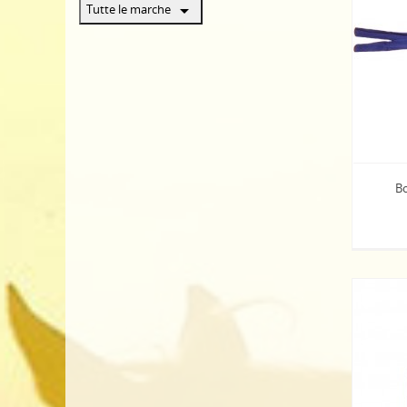
arrow_drop_down
Tutte le marche
Bo