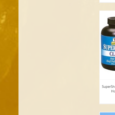
SuperSh
Ho