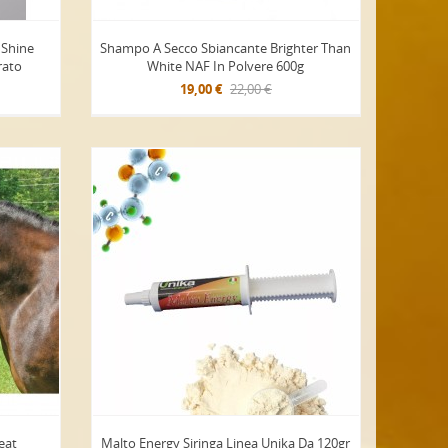
 Shine
Shampo A Secco Sbiancante Brighter Than
rato
White NAF In Polvere 600g
19,00 €
22,00 €
eat
Malto Energy Siringa Linea Unika Da 120gr