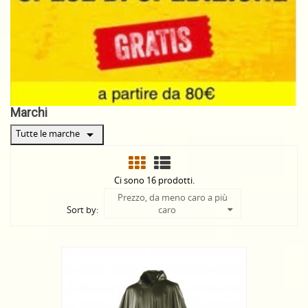
Marchi
arrow_drop_down
Tutte le marche
Ci sono 16 prodotti.
Prezzo, da meno caro a più
Sort by:
caro