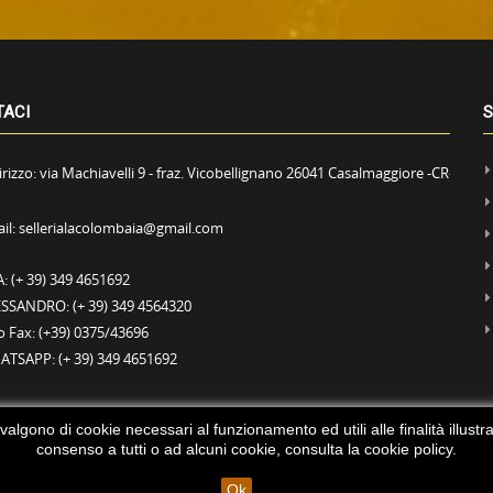
TACI
S
irizzo:
via Machiavelli 9 - fraz. Vicobellignano 26041 Casalmaggiore -CR-
il:
sellerialacolombaia@gmail.com
A:
(+ 39) 349 4651692
ESSANDRO:
(+ 39) 349 4564320
o Fax:
(+39) 0375/43696
ATSAPP:
(+ 39) 349 4651692
vvalgono di cookie necessari al funzionamento ed utili alle finalità illust
consenso a tutti o ad alcuni cookie, consulta la
cookie policy
.
Ok