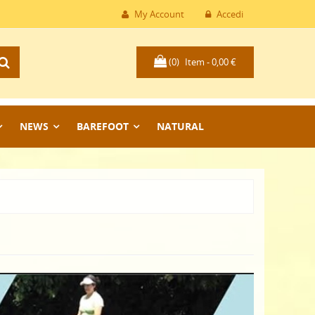
My Account
Accedi
(0)
Item -
0,00 €
NEWS
BAREFOOT
NATURAL