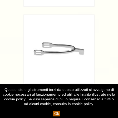
Questo sito o gli strumenti terzi da questo utilizzati si avvalgono di
SPERONI MARTELLO LADY 15 MM
cookie necessari al funzionamento ed utili alle finalità illustrate nella
23,90 €
cookie policy. Se vuoi saperne di più o negare il consenso a tutti o
ad alcuni cookie, consulta la
cookie policy
.
Ok