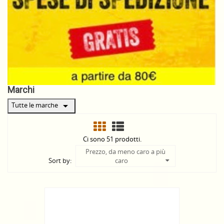
Marchi
arrow_drop_down
Tutte le marche
Ci sono 51 prodotti.
Prezzo, da meno caro a più
Sort by:
caro