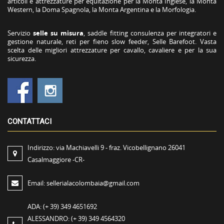
articoli e attrezzature per equitazione per la Monta Inglese, la Monta
Western, la Doma Spagnola, la Monta Argentina e la Morfologia.
Servizio
selle su misura
, saddle fitting consulenza per integratori e
gestione naturale, reti per fieno slow feeder, Selle Barefoot. Vasta
scelta delle migliori attrezzature per cavallo, cavaliere e per la sua
sicurezza.
CONTATTACI
Indirizzo:
via Machiavelli 9 - fraz. Vicobellignano 26041
Casalmaggiore -CR-
Email:
sellerialacolombaia@gmail.com
ADA:
(+ 39) 349 4651692
ALESSANDRO:
(+ 39) 349 4564320