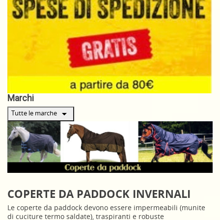
Marchi
arrow_drop_down
Tutte le marche
COPERTE DA PADDOCK INVERNALI
Le coperte da paddock devono essere impermeabili (munite
di cuciture termo saldate), traspiranti e robuste