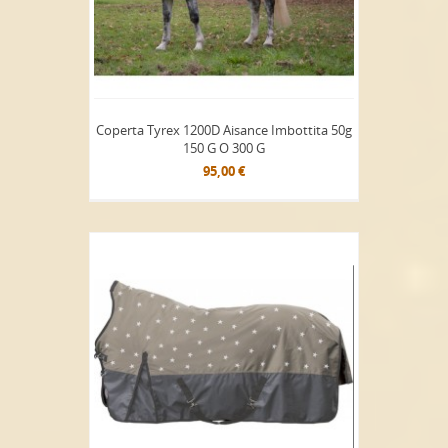
Coperta Tyrex 1200D Aisance Imbottita 50g
150 G O 300 G
95,00 €