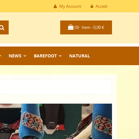
My Account
Accedi
(0)
Item -
0,00 €
NEWS
BAREFOOT
NATURAL