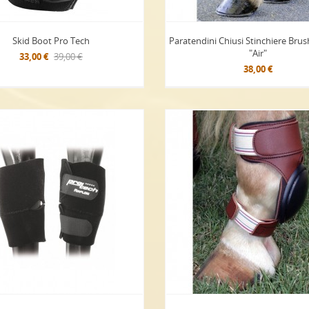
Skid Boot Pro Tech
Paratendini Chiusi Stinchiere Bru
"Air"
33,00 €
39,00 €
38,00 €