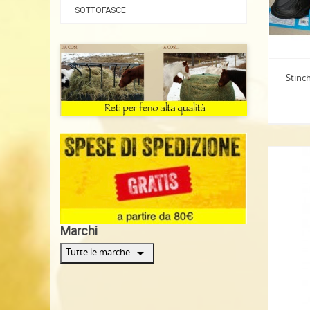
SOTTOFASCE
Stinch
Marchi
arrow_drop_down
Tutte le marche