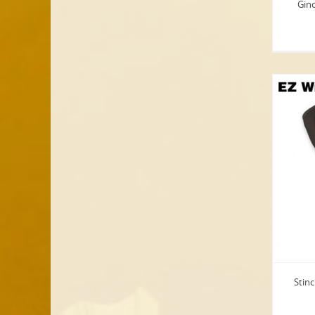
Gin
Stinc