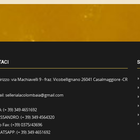
TACI
S
irizzo:
via Machiavelli 9 - fraz. Vicobellignano 26041 Casalmaggiore -CR-
il:
sellerialacolombaia@gmail.com
A:
(+ 39) 349 4651692
ESSANDRO:
(+ 39) 349 4564320
o Fax:
(+39) 0375/43696
ATSAPP:
(+ 39) 349 4651692